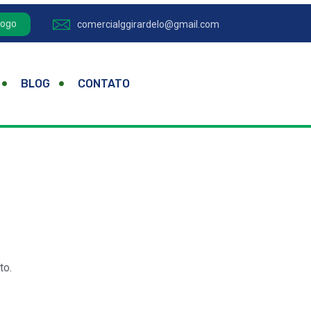
logo
comercialggirardelo@gmail.com
BLOG
CONTATO
to.