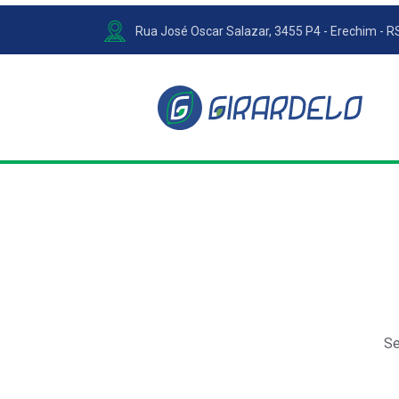
Rua José Oscar Salazar, 3455 P4 - Erechim - R
Se