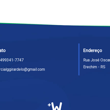
ato
Endereço
5499341-7747
Rua José Oscar
Erechim - RS
cialggirardelo@gmail.com