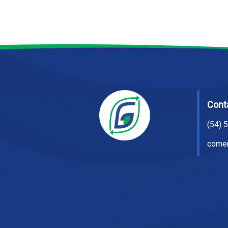
Cont
(54) 
comer