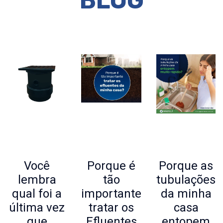
BLOG
Você
Porque é
Porque as
lembra
tão
tubulações
qual foi a
importante
da minha
última vez
tratar os
casa
que
Efluentes
entopem